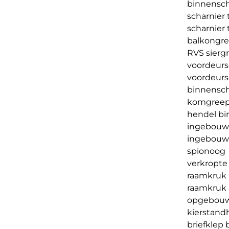
binnensch
scharnier 
scharnier 
balkongre
RVS sierg
voordeurs
voordeurs
binnensch
komgreep t
hendel bin
ingebouwd
ingebouwd
spionoog
verkropte 
raamkruk
raamkruk 
opgebouw
kierstand
briefklep