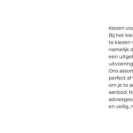
Kiezen vo
Bij het ki
te kiezen 
namelijk 
een uitgeb
uitvoerin
Ons assor
perfect a
om je te 
aanbod. N
adviesgesp
en veilig