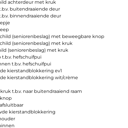
ild achterdeur met kruk
t.b.v. buitendraaiende deur
t.b.v. binnendraaiende deur
epje
reep
child (seniorenbeslag) met beweegbare knop
child (seniorenbeslag) met kruk
ild (seniorenbeslag) met kruk
.b.v. hefschuifpui
nen t.b.v. hefschuifpui
e kierstandblokkering ev1
e kierstandblokkering wit/crème
kruk t.b.v. naar buitendraaiend raam
 knop
afsluitbaar
de kierstandblokkering
houder
 binnen