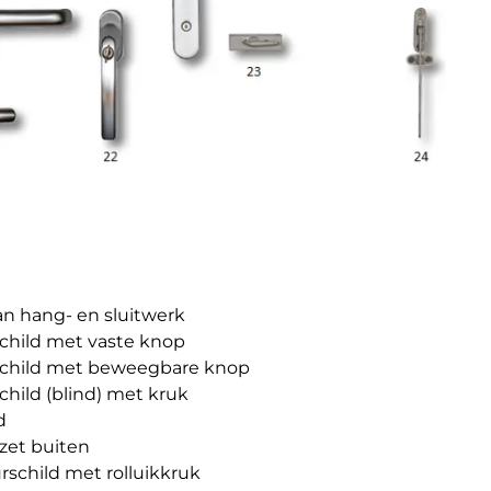
n hang- en sluitwerk
child met vaste knop
schild met beweegbare knop
child (blind) met kruk
d
ozet buiten
rschild met rolluikkruk