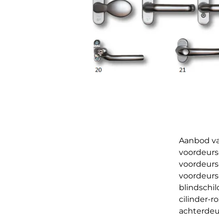
Aanbod va
voordeurs
voordeur
voordeurs
blindschil
cilinder-r
achterdeu