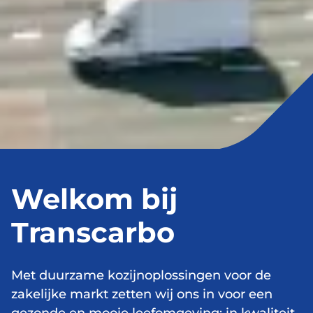
Welkom bij
Transcarbo
Met duurzame kozijnoplossingen voor de
zakelijke markt zetten wij ons in voor een
gezonde en mooie leefomgeving; in kwaliteit,