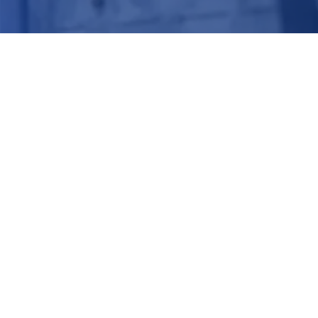
Werken bij Transcarbo?
Ontdek jouw toekomst bij Transcarbo, een
toonaangevende leverancier van kunststof
kozijnen voor projecten in heel Nederland. Met
moderne faciliteiten en een team van meer dan 120
collega’s leveren we hoogwaardige kozijnen. Als
onderdeel van VHZ, marktleider in de
kozijnenbranche in Nederland, streven we naar
duurzame kozijnoplossingen die bijdragen aan een
gezonde leefomgeving.
Bekijk de vacatures
Meer over ons
Uitgelichte projecten