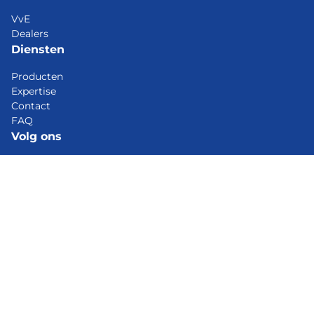
VvE
Dealers
Diensten
Producten
Expertise
Contact
FAQ
Volg ons
Linkedin
Facebook
Youtube
Privacybeleid
Cookiebeleid
© 2026 Transcarbo